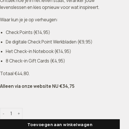
Ontdek hoe je in het leven staat, veranker jouw
levenslessen en kies opnieuw voor wat inspireert.
Waar kun je je op verheugen:
Check Points (€14,95)
De digitale Check Point Werkbladen (€9,95)
Het Check-in Notebook (€14,95)
8 Check-in Gift Cards (€4,95)
Totaal €44,80.
Alleen via onze website NU €34,75
Check Points Set aantal
Toevoegen aan winkelwagen