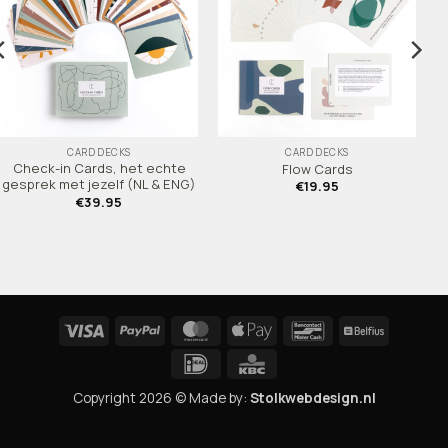
CARD DECKS
CARD DECKS
Check-in Cards, het echte
Flow Cards
gesprek met jezelf (NL & ENG)
€
19.95
€
39.95
Visa
PayPal
MasterCard
Apple
Bancontact
Belfius
Pay
IDeal
KBC
Copyright 2026 © Made by:
Stolkwebdesign.nl