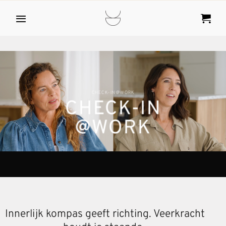
Ga
naar
inhoud
CHECK-IN@WORK
CHECK-IN
@WORK
Innerlijk kompas geeft richting. Veerkracht