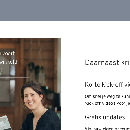
 voort
Daarnaast kri
wikkeld
t!
Korte kick-off v
Om snel je weg te kun
‘kick off’ video’s voor je
Gratis updates
Via jouw eigen account 