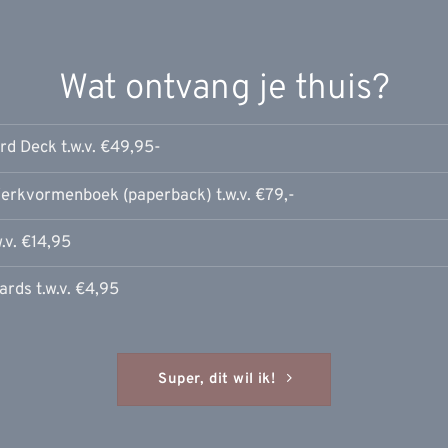
Wat ontvang je thuis?
d Deck t.w.v. €49,95-
rkvormenboek (paperback) t.w.v. €79,-
.v. €14,95
ards t.w.v. €4,95
Super, dit wil ik!