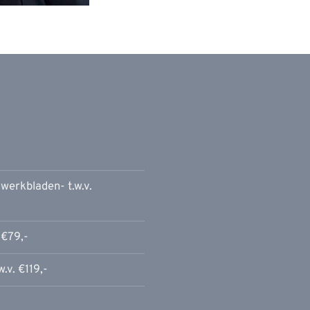
erkbladen- t.w.v.
 €79,-
.v. €119,-