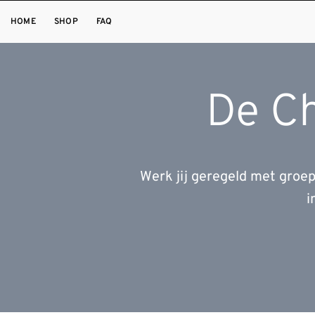
Ga
HOME
SHOP
FAQ
naar
inhoud
De Ch
Werk jij geregeld met groe
i