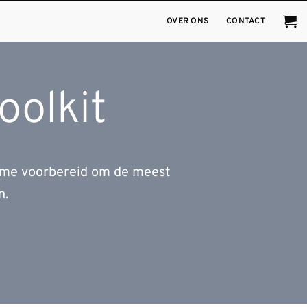
OVER ONS
CONTACT
oolkit
time voorbereid om de meest
n.