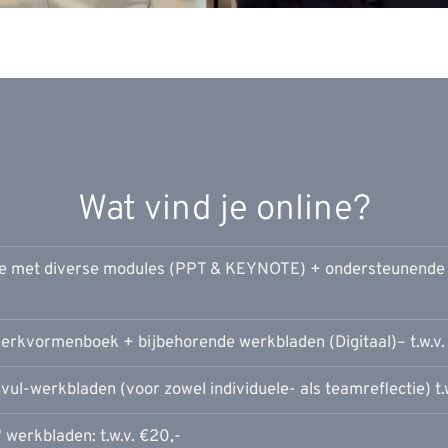
Wat vind je online?
ie met diverse modules (PPT & KEYNOTE) + ondersteunende w
rkvormenboek + bijbehorende werkbladen (Digitaal)– t.w.v.
ul-werkbladen (voor zowel individuele- als teamreflectie) t.w
 werkbladen: t.w.v. €20,-