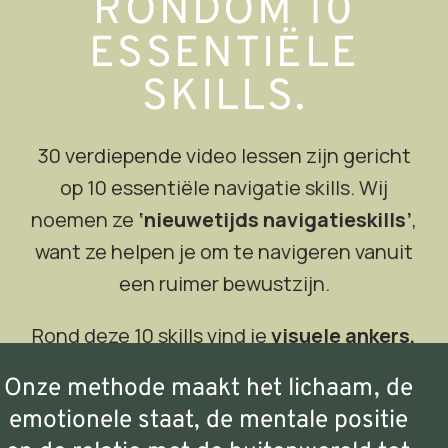
RONDOM 10
ESSENTIËLE
SKILLS.
30 verdiepende video lessen zijn gericht
op 10 essentiële navigatie skills. Wij
noemen ze
‘nieuwetijds navigatieskills’
,
want ze helpen je om te navigeren vanuit
een ruimer bewustzijn.
Rond deze 10 skills vind je
visuele ankers,
stappenplannen, werkvormen,
Onze methode maakt het lichaam, de
oefeningen, luisteroefeningen en een
emotionele staat, de mentale positie
theoretisch kader.