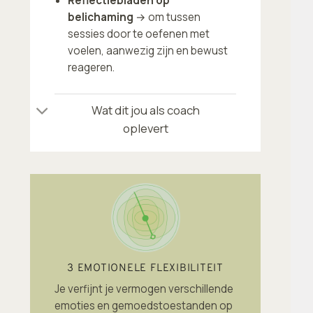
Reflectiebladen op
belichaming
→ om tussen
sessies door te oefenen met
voelen, aanwezig zijn en bewust
reageren.
Wat dit jou als coach
oplevert
3 EMOTIONELE FLEXIBILITEIT
Je verfijnt je vermogen verschillende
emoties en gemoedstoestanden op