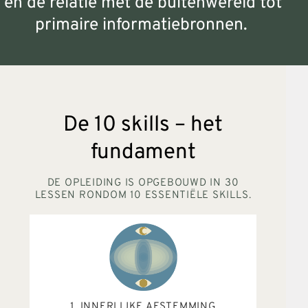
en de relatie met de buitenwereld tot
primaire informatiebronnen.
Daarnaast ontvang je een
uitgebreide
toolkit
die je direct naar eigen inzicht
kunt inzetten in jouw trajecten.
Ja, dit wil ik leren & gebruiken
De 10 skills – het
fundament
DE OPLEIDING IS OPGEBOUWD IN 30
LESSEN RONDOM 10 ESSENTIËLE SKILLS.
1. INNERLIJKE AFSTEMMING